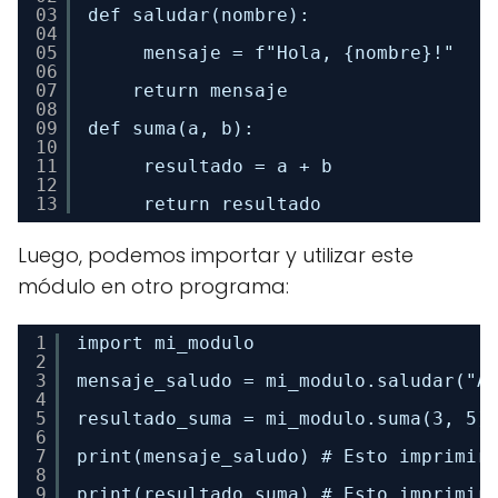
03
def saludar(nombre): 
04
05
mensaje = f"Hola, {nombre}!" 
06
07
return mensaje 
08
09
def suma(a, b): 
10
11
resultado = a + b 
12
13
return resultado
Luego, podemos importar y utilizar este
módulo en otro programa:
1
import mi_modulo 
2
3
mensaje_saludo = mi_modulo.saludar("A
4
5
resultado_suma = mi_modulo.suma(3, 5)
6
7
print(mensaje_saludo) # Esto imprimir
8
9
print(resultado_suma) # Esto imprimir