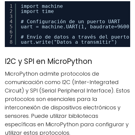
1
import machine
2
import time
3
4
# Configuración de un puerto UART
5
uart = machine.UART(1, baudrate=9600,
6
7
# Envío de datos a través del puerto 
8
uart.write("Datos a transmitir")
I2C y SPI en MicroPython
MicroPython admite protocolos de
comunicación como I2C (Inter-Integrated
Circuit) y SPI (Serial Peripheral Interface). Estos
protocolos son esenciales para la
interconexión de dispositivos electrónicos y
sensores. Puede utilizar bibliotecas
específicas en MicroPython para configurar y
utilizar estos protocolos.