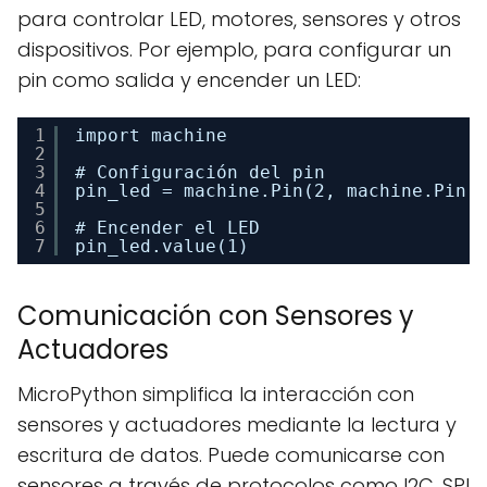
para controlar LED, motores, sensores y otros
dispositivos. Por ejemplo, para configurar un
pin como salida y encender un LED:
1
import machine
2
3
# Configuración del pin
4
pin_led = machine.Pin(2, machine.Pin.
5
6
# Encender el LED
7
pin_led.value(1)
Comunicación con Sensores y
Actuadores
MicroPython simplifica la interacción con
sensores y actuadores mediante la lectura y
escritura de datos. Puede comunicarse con
sensores a través de protocolos como I2C, SPI