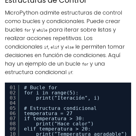
Estructuras de Control
MicroPython admite estructuras de control
como bucles y condicionales. Puede crear
bucles
y
para iterar sobre listas y
for
while
realizar acciones repetitivas. Los
condicionales
,
y
le permiten tomar
if
elif
else
decisiones en función de condiciones. Aquí
hay un ejemplo de un bucle
y una
for
estructura condicional
:
if
01
# Bucle for
02
for i in range(5):
03
print("Iteración", i)
04
05
# Estructura condicional
06
temperatura = 27
07
if temperatura > 30:
08
print("Hace calor")
09
elif temperatura > 20:
10
print("Temperatura agradable")