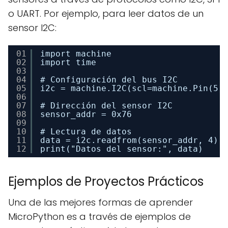
o UART. Por ejemplo, para leer datos de un
sensor I2C:
01
import machine
02
import time
03
04
# Configuración del bus I2C
05
i2c = machine.I2C(scl=machine.Pin(5)
06
07
# Dirección del sensor I2C
08
sensor_addr = 0x76
09
10
# Lectura de datos
11
data = i2c.readfrom(sensor_addr, 4)
12
print("Datos del sensor:", data)
Ejemplos de Proyectos Prácticos
Una de las mejores formas de aprender
MicroPython es a través de ejemplos de