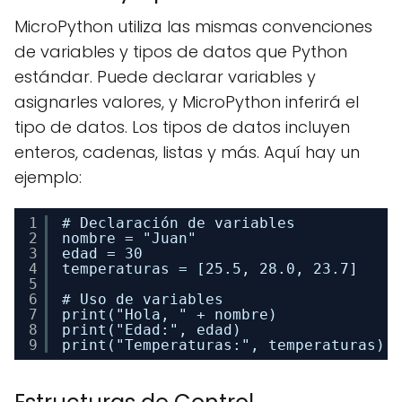
MicroPython utiliza las mismas convenciones
de variables y tipos de datos que Python
estándar. Puede declarar variables y
asignarles valores, y MicroPython inferirá el
tipo de datos. Los tipos de datos incluyen
enteros, cadenas, listas y más. Aquí hay un
ejemplo:
1
# Declaración de variables
2
nombre = "Juan"
3
edad = 30
4
temperaturas = [25.5, 28.0, 23.7]
5
6
# Uso de variables
7
print("Hola, " + nombre)
8
print("Edad:", edad)
9
print("Temperaturas:", temperaturas)