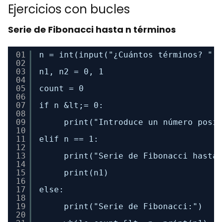
Ejercicios con bucles
Serie de Fibonacci hasta n términos
01
n = int(input("¿Cuántos términos? ")
02
03
n1, n2 = 0, 1 
04
05
count = 0 
06
07
if n &lt;= 0: 
08
09
print("Introduce un número posi
10
11
elif n == 1: 
12
13
print("Serie de Fibonacci hasta
14
15
print(n1) 
16
17
else: 
18
19
print("Serie de Fibonacci:") 
20