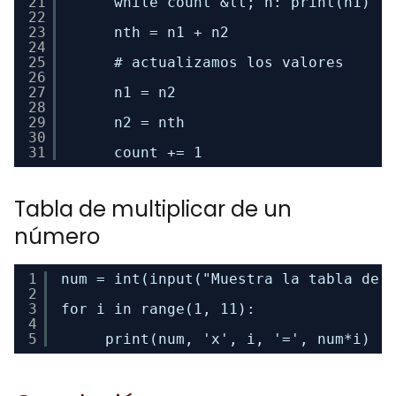
21
while count &lt; n: print(n1) 
22
23
nth = n1 + n2 
24
25
# actualizamos los valores 
26
27
n1 = n2 
28
29
n2 = nth 
30
31
count += 1
Tabla de multiplicar de un
número
1
num = int(input("Muestra la tabla de 
2
3
for i in range(1, 11): 
4
5
print(num, 'x', i, '=', num*i)