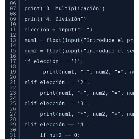
06
07
print("3. Multiplicación") 
08
09
print("4. División") 
10
11
elección = input(": ") 
12
13
num1 = float(input("Introduce el pri
14
15
num2 = float(input("Introduce el seg
16
17
if elección == '1': 
18
19
print(num1, "+", num2, "=", nu
20
21
elif elección == '2': 
22
23
print(num1, "-", num2, "=", num
24
25
elif elección == '3': 
26
27
print(num1, "*", num2, "=", num
28
29
elif elección == '4': 
30
31
if num2 == 0: 