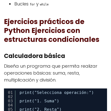
Bucles
y
for
while
Ejercicios prácticos de
Python
Ejercicios con
estructuras condicionales
Calculadora básica
Diseña un programa que permita realizar
operaciones básicas: suma, resta,
multiplicación y división.
01
print("Selecciona operación:") 
02
03
print("1. Suma") 
04
05
print("2. Resta") 