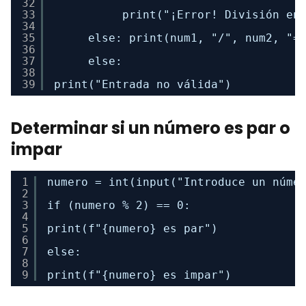
32
33
print("¡Error! División en
34
35
else: print(num1, "/", num2, "=
36
37
else: 
38
39
print("Entrada no válida")
Determinar si un número es par o
impar
1
numero = int(input("Introduce un núme
2
3
if (numero % 2) == 0: 
4
5
print(f"{numero} es par") 
6
7
else: 
8
9
print(f"{numero} es impar")