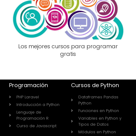
Los mejores cursos para programar
gratis
Programación
Cursos de Python
PHP Laravel
Dataframes Pandas
Python
Introducción a Python
Funciones en Python
Lenguaje de
Programación R
Variables en Python y
Tipos de Datos
Curso de Javascript
Módulos en Python