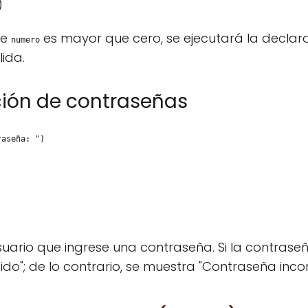
)
le
es mayor que cero, se ejecutará la declar
numero
lida.
ción de contraseñas
raseña: ")
usuario que ingrese una contraseña. Si la contraseñ
o"; de lo contrario, se muestra "Contraseña incor