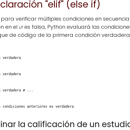
laración "elif" (else if)
a para verificar múltiples condiciones en secuenc
ón en el
es falsa, Python evaluará las condicion
if
oque de código de la primera condición verdadera
s verdadera
s verdadera
s verdadera # ...
s condiciones anteriores es verdadera
inar la calificación de un estudi