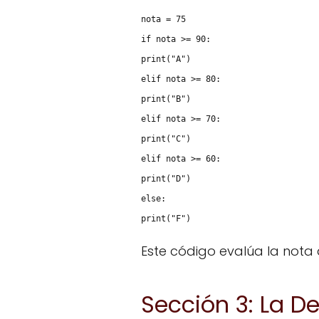
nota = 75
if nota >= 90:
print("A")
elif nota >= 80:
print("B")
elif nota >= 70:
print("C")
elif nota >= 60:
print("D")
else:
print("F")
Este código evalúa la nota 
Sección 3: La De