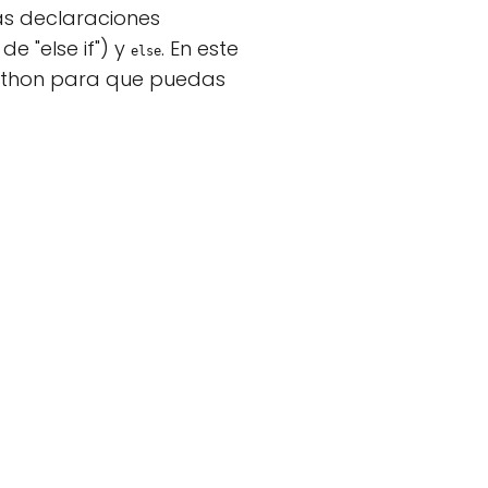
as declaraciones
e "else if") y
. En este
else
Python para que puedas