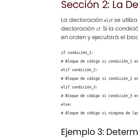
Sección 2: La Dec
La declaración
se utiliz
elif
declaración
. Si la condici
if
en orden y ejecutará el bl
if condición_1:
# Bloque de código si condición_1 e
elif condición_2:
# Bloque de código si condición_2 e
elif condición_3:
# Bloque de código si condición_3 e
else:
# Bloque de código si ninguna de la
Ejemplo 3: Determ