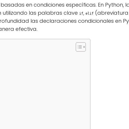
asadas en condiciones específicas. En Python, l
 utilizando las palabras clave
,
(abreviatura d
if
elif
profundidad las declaraciones condicionales en 
anera efectiva.