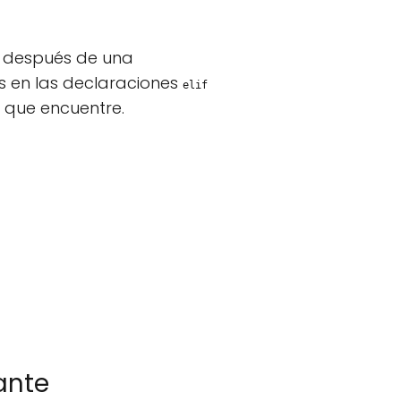
ia después de una
es en las declaraciones
elif
 que encuentre.
ante