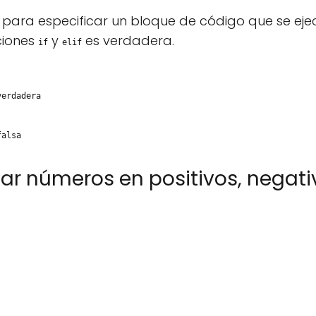
a para especificar un bloque de código que se eje
ciones
y
es verdadera.
if
elif
verdadera
falsa
icar números en positivos, negati