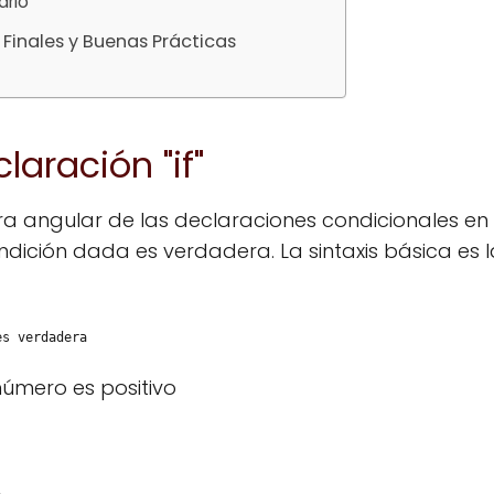
ario
Finales y Buenas Prácticas
laración "if"
ra angular de las declaraciones condicionales en 
dición dada es verdadera. La sintaxis básica es la
es verdadera
 número es positivo