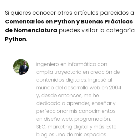
Si quieres conocer otros artículos parecidos a
Comentarios en Python y Buenas Prácticas
de Nomenclatura
puedes visitar la categoría
Python
.
Ingeniero en Informática con
amplia trayectoria en creación de
contenidos digitales. Ingresé al
mundo del desarrollo web en 2004
y, desde entonces, me he
dedicado a aprender, enseñar y
perfeccionar mis conocimientos
en diseño web, programación,
SEO, marketing digital y más. Este
blog es uno de mis espacios