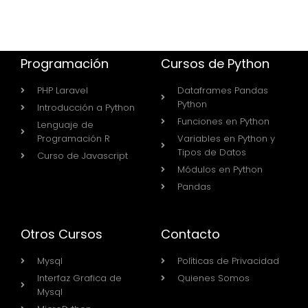
Programación
Cursos de Python
PHP Laravel
Dataframes Pandas
Python
Introducción a Python
Funciones en Python
Lenguaje de
Programación R
Variables en Python y
Tipos de Datos
Curso de Javascript
Módulos en Python
Pandas
Otros Cursos
Contacto
Mysql
Políticas de Privacidad
Interfaz Grafica de
Quienes Somos
Mysql