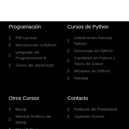
Programación
Cursos de Python
PHP Laravel
Dataframes Pandas
Python
Introducción a Python
Funciones en Python
Lenguaje de
Programación R
Variables en Python y
Tipos de Datos
Curso de Javascript
Módulos en Python
Pandas
Otros Cursos
Contacto
Mysql
Políticas de Privacidad
Interfaz Grafica de
Quienes Somos
Mysql